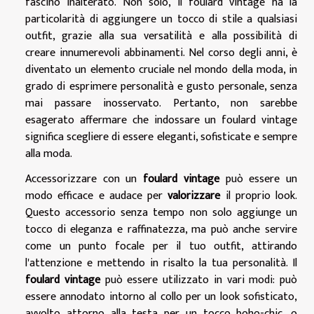
fascino inalterato. Non solo, il foulard vintage ha la
particolarità di aggiungere un tocco di stile a qualsiasi
outfit, grazie alla sua versatilità e alla possibilità di
creare innumerevoli abbinamenti. Nel corso degli anni, è
diventato un elemento cruciale nel mondo della moda, in
grado di esprimere personalità e gusto personale, senza
mai passare inosservato. Pertanto, non sarebbe
esagerato affermare che indossare un foulard vintage
significa scegliere di essere eleganti, sofisticate e sempre
alla moda.
Accessorizzare con un
foulard vintage
può essere un
modo efficace e audace per
valorizzare
il proprio look.
Questo accessorio senza tempo non solo aggiunge un
tocco di eleganza e raffinatezza, ma può anche servire
come un punto focale per il tuo outfit, attirando
l'attenzione e mettendo in risalto la tua personalità. Il
foulard vintage
può essere utilizzato in vari modi: può
essere annodato intorno al collo per un look sofisticato,
avvolto attorno alla testa per un tocco boho-chic, o