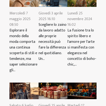
Mercoledì 7
Giovedì 3 aprile
Lunedì 25
maggio 2025
2025 16:10
novembre 2024
08:50
Scegliere lo zaino
16:02
Esplorare il
da lavoro adatto
La fusione tra lo
mondo della
alle proprie
spirito libero e
moda comporta
necessità può
l'amore per l'arte
una continua
fare la differenza
si manifesta con
scoperta di stili e
nel quotidiano.
eleganza nel
tendenze, ma
Un...
concetto di boho-
saper selezionare
chic,...
gli...
Martedì 17
Sabato 6 luglio
Giovedì 25 aprile