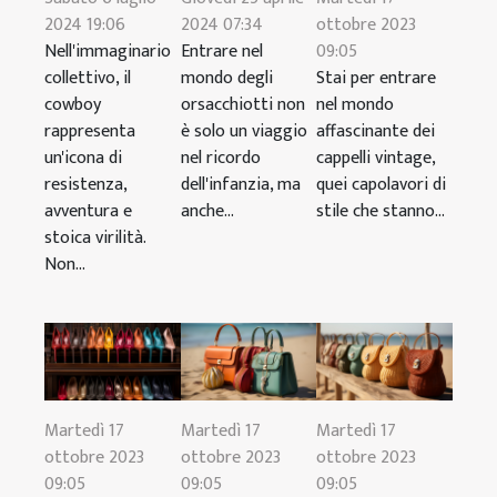
ottobre 2023
2024 19:06
2024 07:34
09:05
Nell'immaginario
Entrare nel
Stai per entrare
collettivo, il
mondo degli
nel mondo
cowboy
orsacchiotti non
affascinante dei
rappresenta
è solo un viaggio
cappelli vintage,
un'icona di
nel ricordo
quei capolavori di
resistenza,
dell'infanzia, ma
stile che stanno...
avventura e
anche...
stoica virilità.
Non...
Martedì 17
Martedì 17
Martedì 17
ottobre 2023
ottobre 2023
ottobre 2023
09:05
09:05
09:05